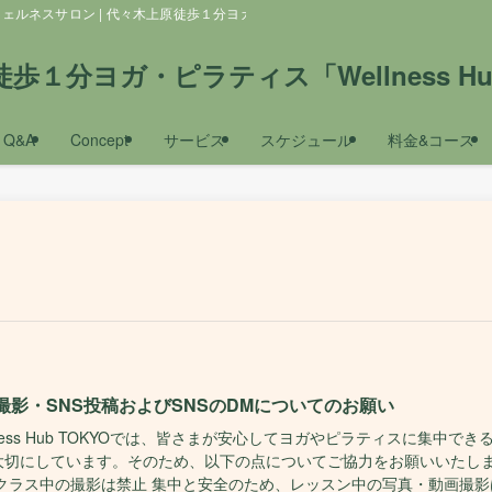
スサロン | 代々木上原徒歩１分ヨガ・ピラティス「Wellness Hub TOKYO
歩１分ヨガ・ピラティス「Wellness Hub
Q&A
Concept
サービス
スケジュール
料金&コース
撮影・SNS投稿およびSNSのDMについてのお願い
lness Hub TOKYOでは、皆さまが安心してヨガやピラティスに集中でき
大切にしています。そのため、以下の点についてご協力をお願いいたし
 クラス中の撮影は禁止 集中と安全のため、レッスン中の写真・動画撮影