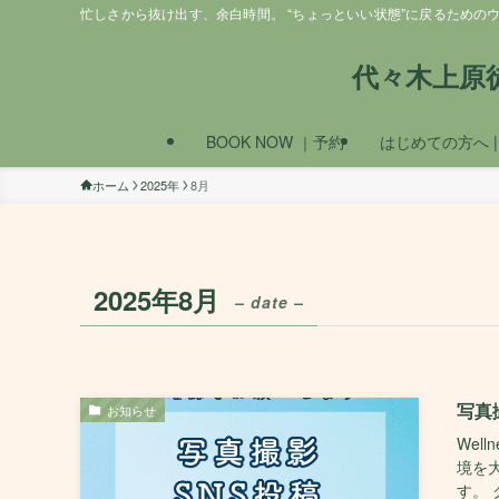
忙しさから抜け出す、余白時間。 “ちょっといい状態”に戻るためのウェルネ
代々木上原徒
BOOK NOW ｜予約
はじめての方へ | 
ホーム
2025年
8月
2025年8月
– date –
写真
お知らせ
Wel
境を
す。